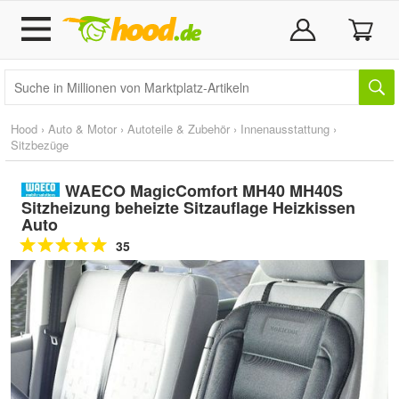
Hood
›
Auto & Motor
›
Autoteile & Zubehör
›
Innenausstattung
›
Sitzbezüge
WAECO MagicComfort MH40 MH40S
Sitzheizung beheizte Sitzauflage Heizkissen
Auto
35