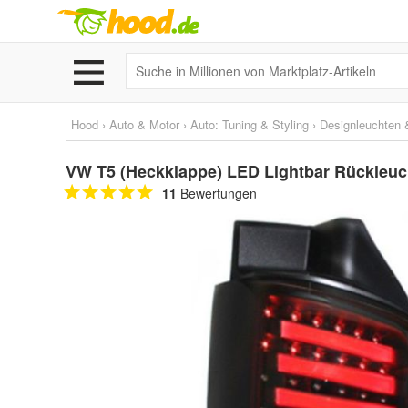
Hood
›
Auto & Motor
›
Auto: Tuning & Styling
›
Designleuchten &
VW T5 (Heckklappe) LED Lightbar Rückleuc
11
Bewertungen