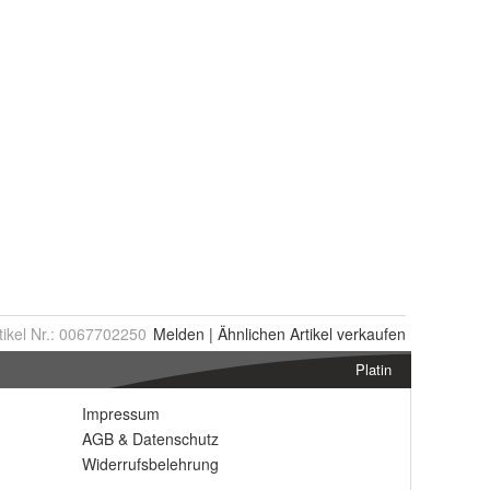
tikel Nr.:
0067702250
Melden
|
Ähnlichen
Artikel verkaufen
Platin
Impressum
AGB
&
Datenschutz
Widerrufsbelehrung