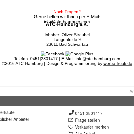
Ar
erkäufe
0451 2801417
lich
er Anbieter
Frage stellen
Verkäufer merken
Alle Artikel