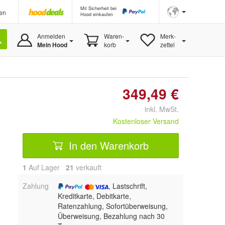
Mit Sicherheit bei
en
Hood einkaufen
Anmelden
Waren-
Merk-
Mein Hood
korb
zettel
349,49 €
inkl. MwSt.
Kostenloser Versand
In den Warenkorb
1
Auf Lager
21
 verkauft
Zahlung
, Lastschrift,
Kreditkarte, Debitkarte,
Ratenzahlung, Sofortüberweisung,
Überweisung, Bezahlung nach 30