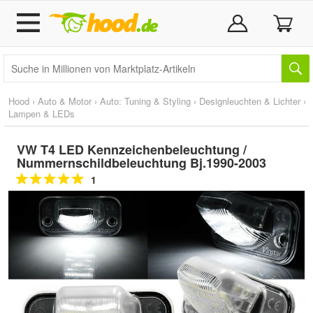
Hood
›
Auto & Motor
›
Auto: Tuning & Styling
›
Designleuchten & Lichter
›
Lampen & LEDs
VW T4 LED Kennzeichenbeleuchtung /
Nummernschildbeleuchtung Bj.1990-2003
1