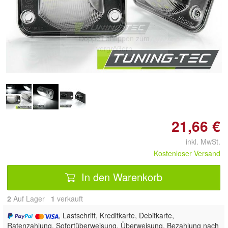
Doppelt antippen zum
vergrößern
21,66 €
inkl. MwSt.
Kostenloser Versand
In den Warenkorb
2
Auf Lager
1
 verkauft
, Lastschrift, Kreditkarte, Debitkarte,
Ratenzahlung, Sofortüberweisung, Überweisung, Bezahlung nach