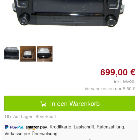
Doppelt antippen zum
vergrößern
699,00 €
inkl. MwSt.
Versandkosten nur 5,50 €
In den Warenkorb
10+
Auf Lager
6
 verkauft
,
, Kreditkarte, Lastschrift, Ratenzahlung,
Vorkasse per Überweisung