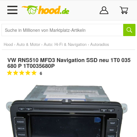
Hood
›
Auto & Motor
›
Auto: Hi-Fi & Navigation
›
Autoradios
VW RNS510 MFD3 Navigation SSD neu 1T0 035
680 P 1T0035680P
6