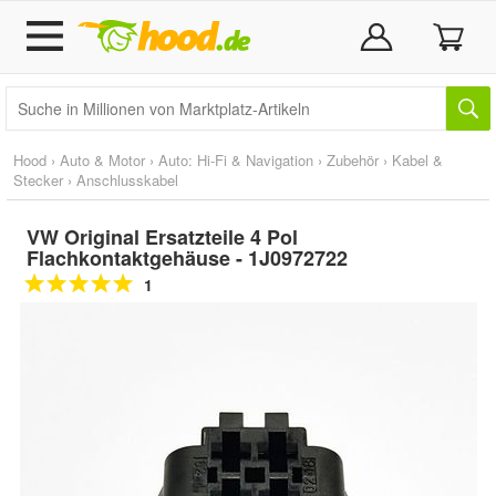
Hood
›
Auto & Motor
›
Auto: Hi-Fi & Navigation
›
Zubehör
›
Kabel &
Stecker
›
Anschlusskabel
VW Original Ersatzteile 4 Pol
Flachkontaktgehäuse - 1J0972722
1