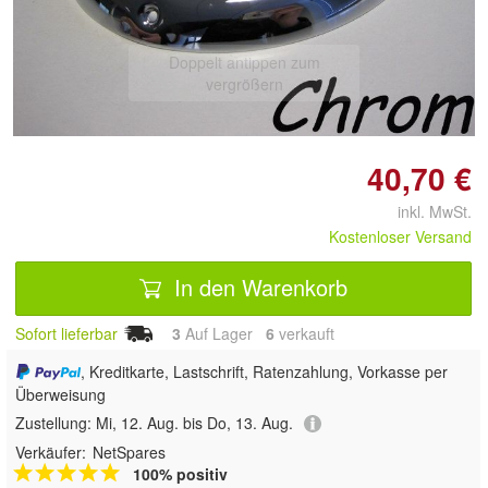
Doppelt antippen zum
vergrößern
40,70 €
inkl. MwSt.
Kostenloser Versand
In den Warenkorb
Sofort lieferbar
3
Auf Lager
6
 verkauft
, Kreditkarte, Lastschrift, Ratenzahlung, Vorkasse per
Überweisung
Zustellung:
Mi, 12. Aug. bis Do, 13. Aug.
Verkäufer:
NetSpares
100% positiv