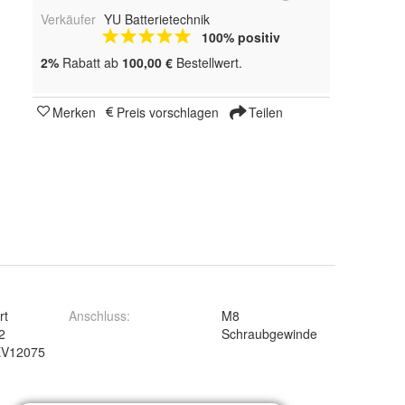
Verkäufer
YU Batterietechnik
100% positiv
2%
Rabatt ab
100,00 €
Bestellwert.
Merken
Preis vorschlagen
Teilen
rt
Anschluss
:
M8
2
Schraubgewinde
EV12075