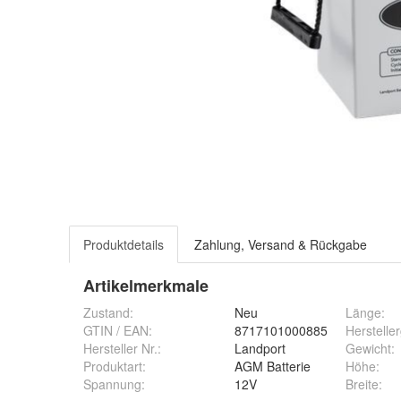
Produktdetails
Zahlung, Versand & Rückgabe
Artikelmerkmale
Zustand:
Neu
Länge
:
GTIN / EAN:
8717101000885
Herstelle
Hersteller Nr.:
Landport
Gewicht
:
Produktart
:
AGM Batterie
Höhe
:
Spannung
:
12V
Breite
: