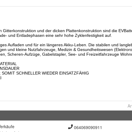
Ar
erkäufe
064069090911