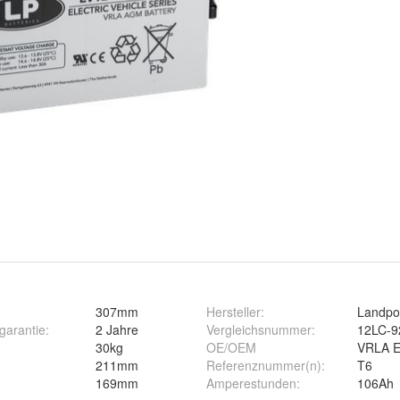
307mm
Hersteller
:
Landpo
rgarantie
:
2 Jahre
Vergleichsnummer
:
12LC-9
30kg
OE/OEM
VRLA 
211mm
Referenznummer(n)
:
T6
169mm
Amperestunden
:
106Ah