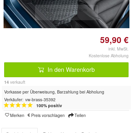
Doppelt antippen zum
vergrößern
59,90 €
inkl. MwSt.
Kostenlose Abholung
In den Warenkorb
14
 verkauft
Vorkasse per Überweisung, Barzahlung bei Abholung
Verkäufer:
vw-brass-35392
100% positiv
Merken
Preis vorschlagen
Teilen