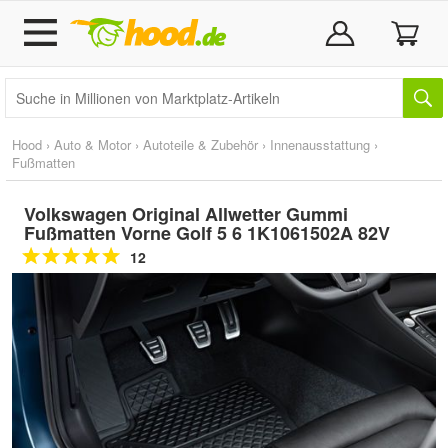
Hood
›
Auto & Motor
›
Autoteile & Zubehör
›
Innenausstattung
›
Fußmatten
Volkswagen Original Allwetter Gummi
Fußmatten Vorne Golf 5 6 1K1061502A 82V
12