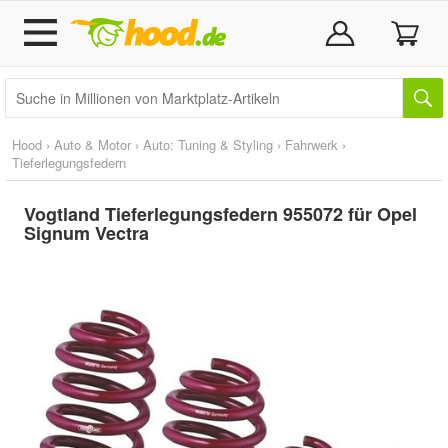
Hood
›
Auto & Motor
›
Auto: Tuning & Styling
›
Fahrwerk
›
Tieferlegungsfedern
Vogtland Tieferlegungsfedern 955072 für Opel
Signum Vectra