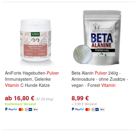
AniForte Hagebutten-
Pulver
Beta Alanin
Pulver
240g -
Immunsystem, Gelenke
Aminosäure - ohne Zusätze -
Vitamin
C Hunde Katze
vegan - Forest
Vitamin
ab 16,80 €
8,99 €
(67,20 €/kg)
Kostenloser Versand
+ 3,99 € Versand