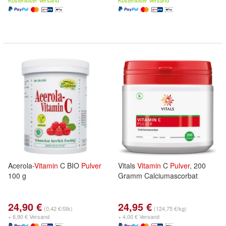
Kostenloser Versand
Kostenloser Versand
Acerola-
Vitamin
C BIO
Pulver
Vitals
Vitamin
C
Pulver
, 200
100 g
Gramm Calciumascorbat
24,90 €
24,95 €
(0,42 €/Stk)
(124,75 €/kg)
+ 6,90 € Versand
+ 4,00 € Versand