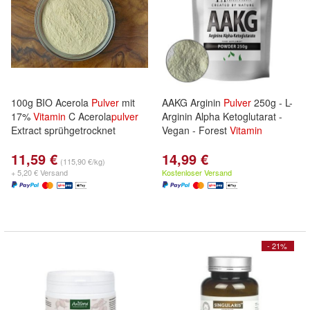
100g BIO Acerola
Pulver
mit
AAKG Arginin
Pulver
250g - L-
17%
Vitamin
C Acerola
pulver
Arginin Alpha Ketoglutarat -
Extract sprühgetrocknet
Vegan - Forest
Vitamin
11,59 €
14,99 €
(115,90 €/kg)
+ 5,20 € Versand
Kostenloser Versand
- 21%