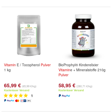
Vitamin
E / Tocopherol
Pulver
BioProphyl® Kinderelixier
1 kg
Vitamin
e + Mineralstoffe 210g
Pulver
65,99 €
58,95 €
(65,99 €/kg)
(280,71 €/kg)
Kostenloser Versand
Kostenloser Versand
1