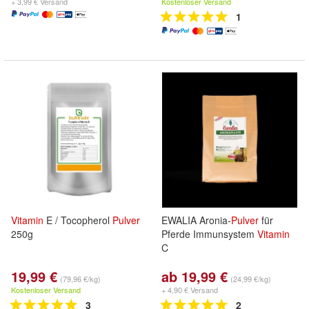
+ 3,99 € Versand
Kostenloser Versand
1
Vitamin
E / Tocopherol
Pulver
EWALIA Aronia-
Pulver
für
250g
Pferde Immunsystem
Vitamin
C
19,99 €
ab 19,99 €
(79,96 €/kg)
(24,99 €/kg)
Kostenloser Versand
+ 4,90 € Versand
3
2