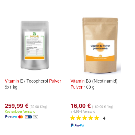
Vitamin
E / Tocopherol
Pulver
Vitamin
B3 (Nicotinamid)
5x1 kg
Pulver
100 g
259,99 €
16,00 €
(52,00 €/kg)
(160,00 € / kg)
Kostenloser Versand
+ 4,99 € Versand
4