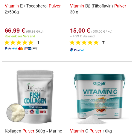
Vitamin
E / Tocopherol
Pulver
Vitamin
B2 (Riboflavin)
Pulver
2x500g
30 g
66,99 €
15,00 €
(66,99 €/kg)
(500,00 € / kg)
Kostenloser Versand
+ 4,99 € Versand
1
7
Kollagen
Pulver
500g - Marine
Vitamin
C
Pulver
10kg