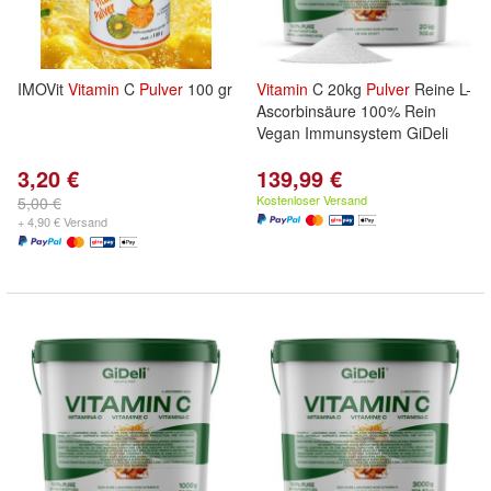
IMOVit
Vitamin
C
Pulver
100 gr
Vitamin
C 20kg
Pulver
Reine L-
Ascorbinsäure 100% Rein
Vegan Immunsystem GiDeli
3,20 €
139,99 €
Kostenloser Versand
5,00 €
+ 4,90 € Versand