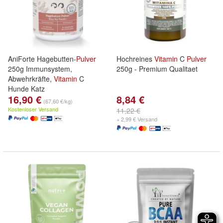
AniForte Hagebutten-
Pulver
Hochreines
Vitamin
C
Pulver
250g Immunsystem,
250g - Premium Qualitaet
Abwehrkräfte,
Vitamin
C
Hunde Katz
16,90 €
8,84 €
(67,60 €/kg)
Kostenloser Versand
11,22 €
+ 2,99 € Versand