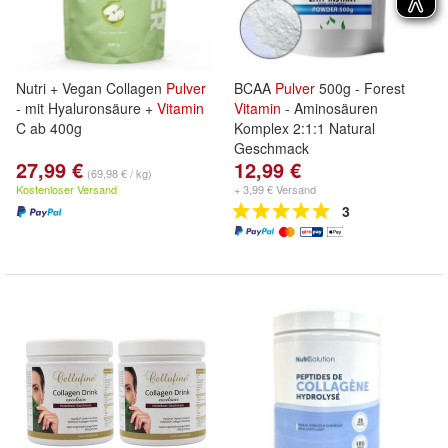
Nutri + Vegan Collagen
Pulver
BCAA
Pulver
500g - Forest
- mit Hyaluronsäure +
Vitamin
Vitamin
- Aminosäuren
C ab 400g
Komplex 2:1:1 Natural
Geschmack
27,99 €
12,99 €
(69,98 € / kg)
Kostenloser Versand
+ 3,99 € Versand
3