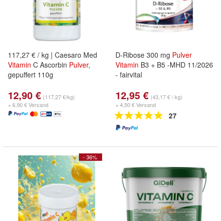
117,27 € / kg | Caesaro Med
D-Ribose 300 mg
Pulver
Vitamin
C Ascorbin
Pulver
,
Vitamin
B3 + B5 -MHD 11/2026
gepuffert 110g
- fairvital
12,90 €
12,95 €
(117,27 €/kg)
(43,17 € / kg)
+ 6,90 € Versand
+ 4,50 € Versand
27
- 36%