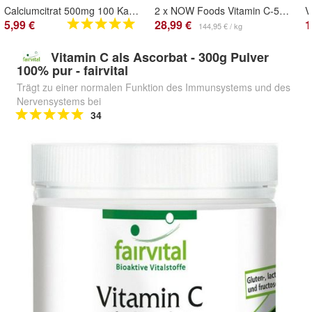
Calciumcitrat 500mg 100 Kapseln - Calcium Citrat - hochdosiert - Forest Vitamin
2 x NOW Foods Vitamin C-500 Calcium Ascorbate-C - 100 caps
5,99 €
28,99 €
1
144,95 € / kg
Vitamin C als Ascorbat - 300g Pulver
100% pur - fairvital
Trägt zu einer normalen Funktion des Immunsystems und des
Nervensystems bei
34