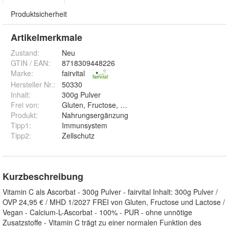
Produktsicherheit
Artikelmerkmale
Zustand:
Neu
GTIN / EAN:
8718309448226
Marke:
fairvital
Hersteller Nr.:
50330
Inhalt
:
300g Pulver
Frei von
:
Gluten, Fructose, Lactose
Produkt
:
Nahrungsergänzung
Tipp1
:
Immunsystem
Tipp2
:
Zellschutz
Kurzbeschreibung
Vitamin C als Ascorbat - 300g Pulver - fairvital Inhalt: 300g Pulver /
OVP 24,95 € / MHD 1/2027 FREI von Gluten, Fructose und Lactose /
Vegan - Calcium-L-Ascorbat - 100% - PUR - ohne unnötige
Zusatzstoffe - Vitamin C trägt zu einer normalen Funktion des