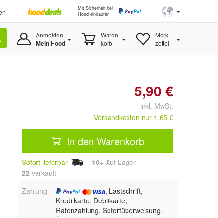
Mit Sicherheit bei
en
Hood einkaufen
Anmelden
Waren-
Merk-
Mein Hood
korb
zettel
5,90 €
inkl. MwSt.
Versandkosten nur 1,65 €
In den Warenkorb
Sofort lieferbar
10+
Auf Lager
22
 verkauft
Zahlung
, Lastschrift,
Kreditkarte, Debitkarte,
Ratenzahlung, Sofortüberweisung,