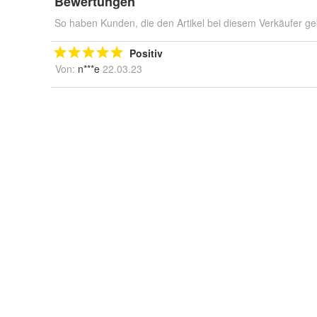
Bewertungen
So haben Kunden, die den Artikel bei diesem Verkäufer ge
Positiv
Von:
n***e
22.03.23
Positiv
Von:
t***a
05.07.22
Mehr...
Verpasse keine Angebote mehr!
Abonniere jetzt unseren Newsletter und erhalte ex
Extra-Bonus: 60 Tage Nextory kostenlos - Zugriff 