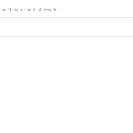
kauft haben, den Kauf bewertet.
klusive Rabatte und Neuigkeiten.
auf 1,4 Mio. Hörbücher & E-Books.*
Anmelden