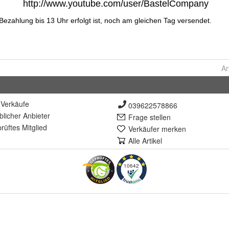
Ar
Verkäufe
039622578866
lich
er Anbieter
Frage stellen
rüft
es Mitglied
Verkäufer merken
Alle Artikel
10642