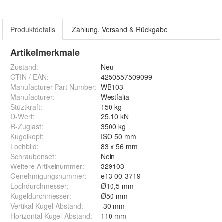
Produktdetails
Zahlung, Versand & Rückgabe
Artikelmerkmale
Zustand:
Neu
GTIN / EAN:
4250557509099
Manufacturer Part Number
:
WB103
Manufacturer
:
Westfalia
Stüztkraft
:
150 kg
D-Wert
:
25,10 kN
R-Zuglast
:
3500 kg
Kugelkopf
:
ISO 50 mm
Lochbild
:
83 x 56 mm
Schraubenset
:
Nein
Weitere Artikelnummer
:
329103
Genehmigungsnummer
:
e13 00-3719
Lochdurchmesser
:
Ø10,5 mm
Kugeldurchmesser
:
Ø50 mm
Vertikal Kugel-Abstand
:
-30 mm
Horizontal Kugel-Abstand
:
110 mm