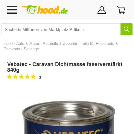
Hood
›
Auto & Motor
›
Autoteile & Zubehör
›
Teile für Reisemob. &
Caravans
›
Sonstige
Vebatec - Caravan Dichtmasse faserverstärkt
840g
3