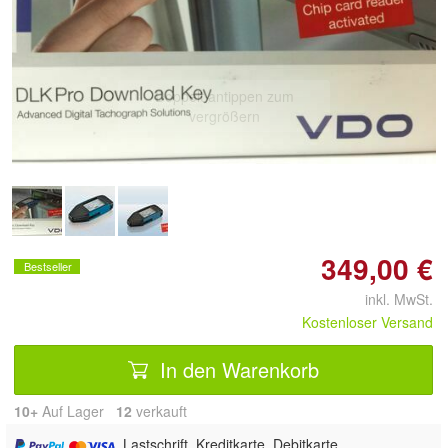
Doppelt antippen zum
vergrößern
349,00 €
Bestseller
inkl. MwSt.
Kostenloser Versand
In den Warenkorb
10+
Auf Lager
12
 verkauft
, Lastschrift, Kreditkarte, Debitkarte,