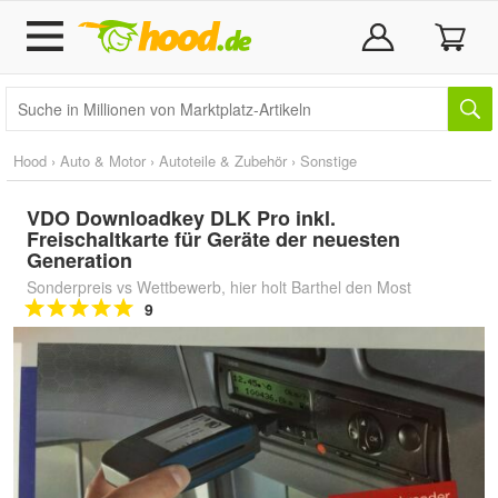
Hood
›
Auto & Motor
›
Autoteile & Zubehör
›
Sonstige
VDO Downloadkey DLK Pro inkl.
Freischaltkarte für Geräte der neuesten
Generation
Sonderpreis vs Wettbewerb, hier holt Barthel den Most
9