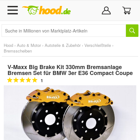
Hood
›
Auto & Motor
›
Autoteile & Zubehör
›
Verschleißteile
›
Bremsscheiben
V-Maxx Big Brake Kit 330mm Bremsanlage
Bremsen Set für BMW 3er E36 Compact Coupe
1