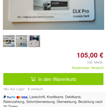
Doppelt antippen zum
vergrößern
105,00 €
inkl. MwSt.
Kostenloser Versand
In den Warenkorb
10+
Auf Lager
5
 verkauft
, Lastschrift, Kreditkarte, Debitkarte,
Ratenzahlung, Sofortüberweisung, Überweisung, Bezahlung nach
30 Tagen