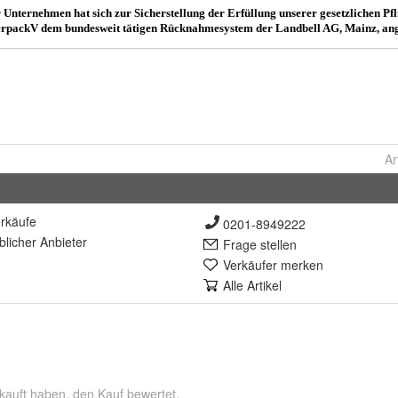
Ar
rkäufe
0201-8949222
lich
er Anbieter
Frage stellen
Verkäufer merken
Alle Artikel
kauft haben, den Kauf bewertet.