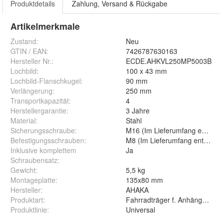
Produktdetails
Zahlung, Versand & Rückgabe
Artikelmerkmale
Zustand:
Neu
GTIN / EAN:
7426787630163
Hersteller Nr.:
ECDE.AHKVL250MP5003B
Lochbild
:
100 x 43 mm
Lochbild-Flanschkugel
:
90 mm
Verlängerung
:
250 mm
Transportkapazität
:
4
Herstellergarantie
:
3 Jahre
Material
:
Stahl
Sicherungsschraube
:
M16 (Im Lieferumfang enthalt
Befestigungsschrauben
:
M8 (Im Lieferumfang enthalte
Inklusive komplettem
Ja
Schraubensatz
:
Gewicht
:
5,5 kg
Montageplatte
:
135x80 mm
Hersteller
:
AHAKA
Produktart
:
Fahrradträger f. Anhängerkup
Produktlinie
:
Universal