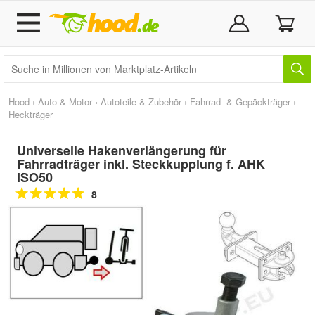
Hood
›
Auto & Motor
›
Autoteile & Zubehör
›
Fahrrad- & Gepäckträger
›
Heckträger
Universelle Hakenverlängerung für
Fahrradträger inkl. Steckkupplung f. AHK
ISO50
8