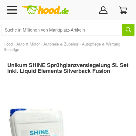
Hood
›
Auto & Motor
›
Autoteile & Zubehör
›
Autopflege & Wartung
›
Sonstige
Unikum SHINE Sprühglanzversiegelung 5L Set
inkl. Liquid Elements Silverback Fusion