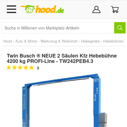
Hood
›
Auto & Motor
›
Werkzeug & Werkstatt
›
Hebegeräte
›
Hebebühnen
Twin Busch ® NEUE 2 Säulen Kfz Hebebühne
4200 kg PROFI-Line - TW242PEB4.3
3