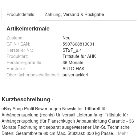
Produktdetails
Zahlung, Versand & Rückgabe
Artikelmerkmale
Zustand:
Neu
GTIN / EAN:
5907668813001
Hersteller Nr.:
ST2P_2.4
Produktart
:
Trittstufe für AHK
Herstellergarantie
:
36 Monate
Hersteller
:
AUTO-HAK
Oberflächenbeschaffenheit
:
pulverlackiert
Kurzbeschreibung
*
eBay Shop Profil Bewertungen Newsletter Trittbrett für
Anhängerkupplung (rechts) Universall Lieferumfang: Trittstufe für
Anhängerkupplung (für Flanschkugel) Anbauanleitung Garantie - 36
Monate Rechnung mit separat ausgewiesener Um-St. Technische
Daten: Gesamtbreite 60 cm Max. Stützlast: 350 kg Passe
... Mehr