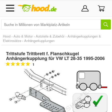
Hood
›
Auto & Motor
›
Autoteile & Zubehör
›
Anhängerkupplungen &
Elektrosätze
›
Anhängerkupplungen
Trittstufe Trittbrett f. Flanschkugel
Anhängerkupplung für VW LT 28-35 1995-2006
1