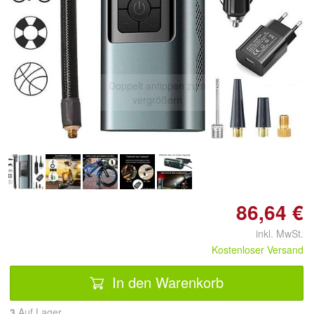
Doppelt antippen zum
vergrößern
86,64 €
inkl. MwSt.
Kostenloser Versand
In den Warenkorb
3
Auf Lager