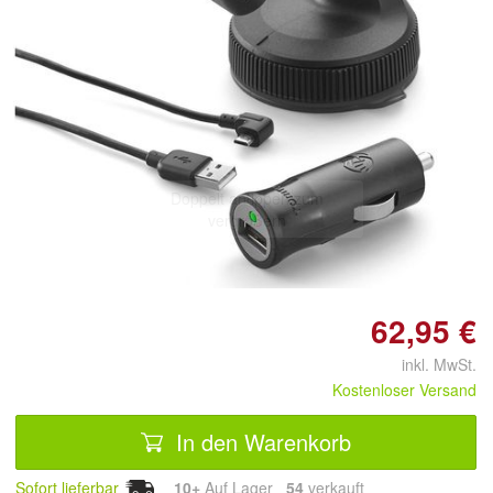
Doppelt antippen zum
vergrößern
62,95 €
inkl. MwSt.
Kostenloser Versand
In den Warenkorb
Sofort lieferbar
10+
Auf Lager
54
 verkauft