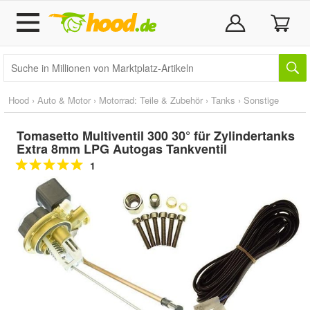
Hood
›
Auto & Motor
›
Motorrad: Teile & Zubehör
›
Tanks
›
Sonstige
Tomasetto Multiventil 300 30° für Zylindertanks
Extra 8mm LPG Autogas Tankventil
1