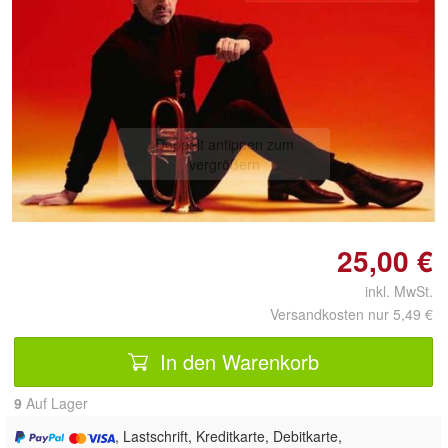
Doppelt antippen zum
vergrößern
25,00 €
inkl. MwSt.
Versandkosten nur 5,49 €
In den Warenkorb
9
Auf Lager
, Lastschrift, Kreditkarte, Debitkarte,