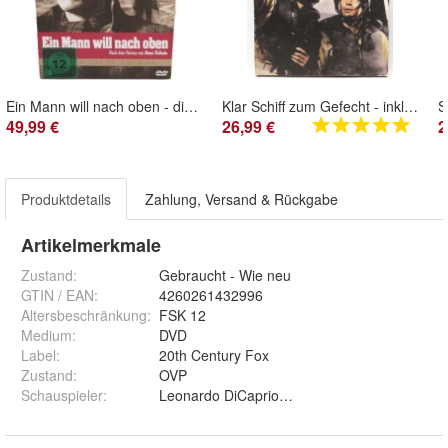
Ein Mann will nach oben - die komplette Serie - ZDF - Hans Fallada - DVD
Klar Schiff zum Gefecht - inkl. Einleger - Jeff Chandler - DVD
49,99 €
26,99 €
2
Produktdetails
Zahlung, Versand & Rückgabe
Artikelmerkmale
Zustand:
Gebraucht - Wie neu
GTIN / EAN:
4260261432996
Altersbeschränkung
:
FSK 12
Medium
:
DVD
Label
:
20th Century Fox
Zustand
:
OVP
Schauspieler
:
Leonardo DiCaprio / Robert De Niro