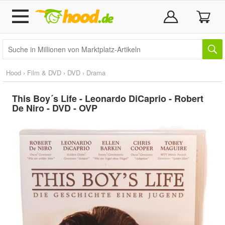
Hood
›
Film & DVD
›
DVD
›
Drama
This Boy´s Life - Leonardo DiCaprio - Robert
De Niro - DVD - OVP