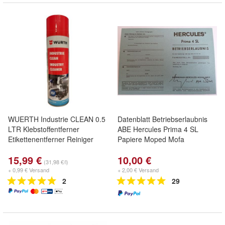
WUERTH Industrie CLEAN 0.5
Datenblatt Betriebserlaubnis
LTR Klebstoffentferner
ABE Hercules Prima 4 SL
Etikettenentferner Reiniger
Papiere Moped Mofa
15,99 €
10,00 €
(31,98 €/l)
+ 0,99 € Versand
+ 2,00 € Versand
2
29