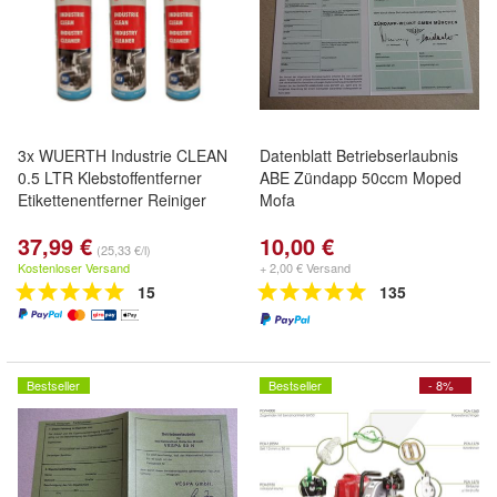
3x WUERTH Industrie CLEAN
Datenblatt Betriebserlaubnis
0.5 LTR Klebstoffentferner
ABE Zündapp 50ccm Moped
Etikettenentferner Reiniger
Mofa
37,99 €
10,00 €
(25,33 €/l)
Kostenloser Versand
+ 2,00 € Versand
15
135
Bestseller
Bestseller
- 8%