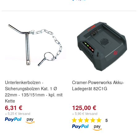
Unterlenkerbolzen -
Cramer-Powerworks Akku-
Sicherungsbolzen Kat. 1 Ø
Ladegerät 82C1G
22mm - 135/151mm - kpl. mit
Kette
6,31 €
125,00 €
+ 5,25 € Versand
+ 5,90 € Versand
5