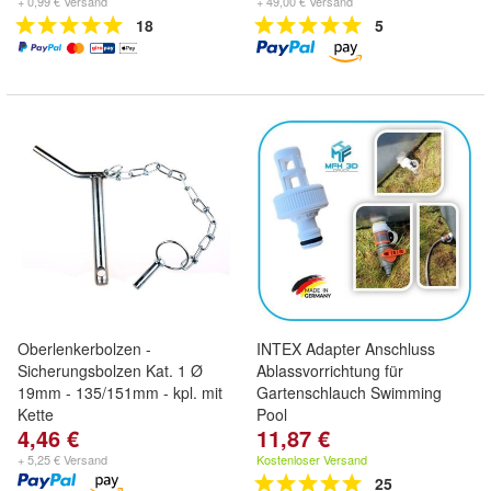
+ 0,99 € Versand
+ 49,00 € Versand
18
5
Oberlenkerbolzen -
INTEX Adapter Anschluss
Sicherungsbolzen Kat. 1 Ø
Ablassvorrichtung für
19mm - 135/151mm - kpl. mit
Gartenschlauch Swimming
Kette
Pool
4,46 €
11,87 €
+ 5,25 € Versand
Kostenloser Versand
25