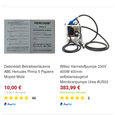
Datenblatt Betriebserlaubnis
Wiltec Harnstoffpumpe 230V
ABE Hercules Prima 5 Papiere
400W 40l/min
Moped Mofa
selbstansaugend
Membranpumpe Urea AUS32
10,00 €
383,99 €
+ 2,00 € Versand
Kostenloser Versand
46
2