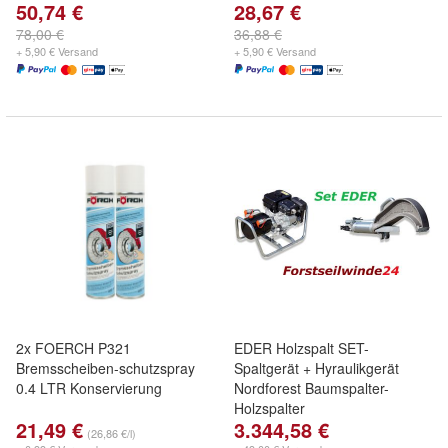
50,74 €
28,67 €
78,00 €
36,88 €
+ 5,90 € Versand
+ 5,90 € Versand
2x FOERCH P321
EDER Holzspalt SET-
Bremsscheiben-schutzspray
Spaltgerät + Hyraulikgerät
0.4 LTR Konservierung
Nordforest Baumspalter-
Holzspalter
21,49 €
3.344,58 €
(26,86 €/l)