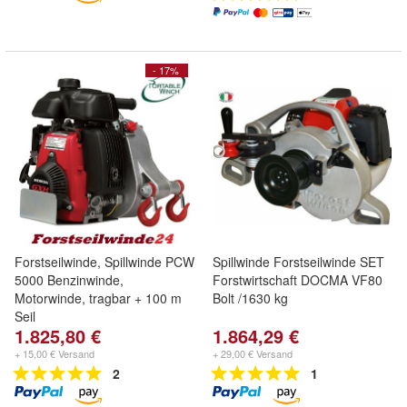
- 17%
Forstseilwinde, Spillwinde PCW
Spillwinde Forstseilwinde SET
5000 Benzinwinde,
Forstwirtschaft DOCMA VF80
Motorwinde, tragbar + 100 m
Bolt /1630 kg
Seil
1.825,80 €
1.864,29 €
+ 15,00 € Versand
+ 29,00 € Versand
2
1