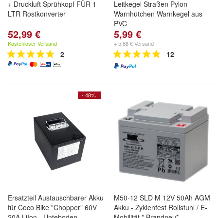
+ Druckluft Sprühkopf FÜR 1
Leitkegel Straßen Pylon
LTR Rostkonverter
Warnhütchen Warnkegel aus
PVC
52,99 €
5,99 €
Kostenloser Versand
+ 5,68 € Versand
2
12
- 48%
Ersatzteil Austauschbarer Akku
M50-12 SLD M 12V 50Ah AGM
für Coco Bike "Chopper" 60V
Akku - Zyklenfest Rollstuhl / E-
20A LiIon - Unteboden
Mobilität * Brandneu*