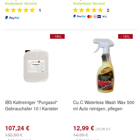
Kostenloser Versand
Kostenloser Versand
1
2
- 19%
- 13%
IBS Kaltreiniger "Purgasol"
Cu.C Waterless Wash Wax 500
Gebrauchsfer 10 l Kanister
ml Auto reinigen, pflegen
107,24 €
12,99 €
(25,98 €/l)
132,50 €
14,99 €