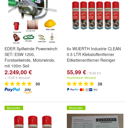
EDER Spillwinde Powerwinch
6x WUERTH Industrie CLEAN
SET/ ESW 1200,
0.5 LTR Klebstoffentferner
Forstseilwinde, Motorwinde,
Etikettenentferner Reiniger
mit 100m Seil
2.249,00 €
55,99 €
(18,66 €/l)
+ 15,00 € Versand
Kostenloser Versand
30
28
Bestseller
Bestseller