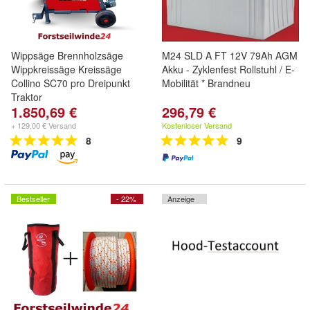
Wippsäge Brennholzsäge
M24 SLD A FT 12V 79Ah AGM
Wippkreissäge Kreissäge
Akku - Zyklenfest Rollstuhl / E-
Collino SC70 pro Dreipunkt
Mobilität * Brandneu
Traktor
1.850,69 €
296,79 €
+ 129,00 € Versand
Kostenloser Versand
8
9
Bestseller
- 22%
Anzeige