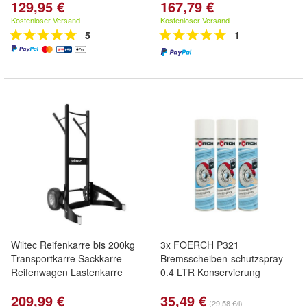
129,95 €
167,79 €
Kostenloser Versand
Kostenloser Versand
5
1
Wiltec Reifenkarre bis 200kg
3x FOERCH P321
Transportkarre Sackkarre
Bremsscheiben-schutzspray
Reifenwagen Lastenkarre
0.4 LTR Konservierung
209,99 €
35,49 €
(29,58 €/l)