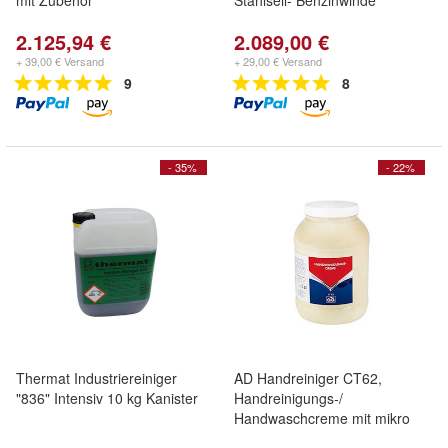
mit Zubehör
Stahlseil- Benzinwinde
2.125,94 €
2.089,00 €
+ 39,00 € Versand
+ 29,00 € Versand
9
8
- 35%
- 22%
Thermat Industriereiniger
AD Handreiniger CT62,
"836" Intensiv 10 kg Kanister
Handreinigungs-/
Handwaschcreme mit mikro