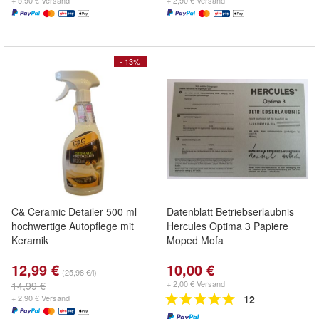
+ 5,90 € Versand
+ 2,90 € Versand
- 13%
C& Ceramic Detailer 500 ml
Datenblatt Betriebserlaubnis
hochwertige Autopflege mit
Hercules Optima 3 Papiere
Keramik
Moped Mofa
12,99 €
10,00 €
(25,98 €/l)
+ 2,00 € Versand
14,99 €
+ 2,90 € Versand
12