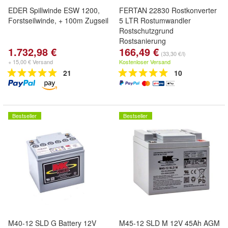
EDER Spillwinde ESW 1200,
FERTAN 22830 Rostkonverter
Forstseilwinde, + 100m Zugseil
5 LTR Rostumwandler
Rostschutzgrund
Rostsanierung
1.732,98 €
166,49 €
(33,30 €/l)
+ 15,00 € Versand
Kostenloser Versand
21
10
Bestseller
Bestseller
M40-12 SLD G Battery 12V
M45-12 SLD M 12V 45Ah AGM