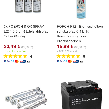
3x FOERCH INOX SPRAY
FÖRCH P321 Bremsscheiben-
L234 0.5 LTR Edelstahlspray
schutzspray 0.4 LTR
Schweißspray
Konservierung von
Bremsscheiben
33,49 €
15,99 €
(22,33 €/l)
(39,98 €/l)
Kostenloser Versand
+ 0,99 € Versand
4
8