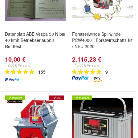
Datenblatt ABE Vespa 50 N bis
Forstseilwinde Spillwinde
40 kmh Betriebserlaubnis
PCW4000 - Forstwirtschafts-kit
Reißfest
/ NEU 2020
10,00 €
2.115,23 €
+ 2,00 € Versand
+ 15,00 € Versand
155
9
Bestseller
- 26%
Bestseller