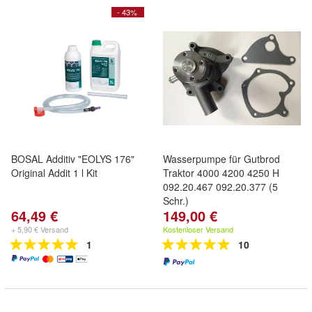
- 43%
BOSAL Additiv "EOLYS 176"
Wasserpumpe für Gutbrod
Original Addit 1 l Kit
Traktor 4000 4200 4250 H
092.20.467 092.20.377 (5
Schr.)
64,49 €
149,00 €
+ 5,90 € Versand
Kostenloser Versand
1
10