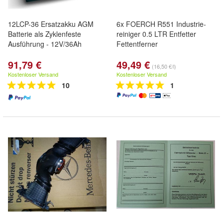
12LCP-36 Ersatzakku AGM
6x FOERCH R551 Industrie-
Batterie als Zyklenfeste
reiniger 0.5 LTR Entfetter
Ausführung - 12V/36Ah
Fettentferner
91,79 €
49,49 €
(16,50 €/l)
Kostenloser Versand
Kostenloser Versand
10
1