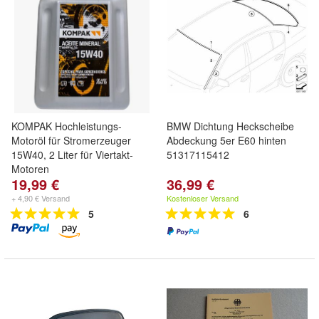
KOMPAK Hochleistungs-
BMW Dichtung Heckscheibe
Motoröl für Stromerzeuger
Abdeckung 5er E60 hinten
15W40, 2 Liter für Viertakt-
51317115412
Motoren
19,99 €
36,99 €
+ 4,90 € Versand
Kostenloser Versand
5
6