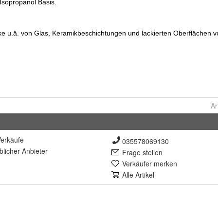
Ar
erkäufe
035578069130
lich
er Anbieter
Frage stellen
Verkäufer merken
Alle Artikel