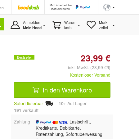
Mit Sicherheit bei
en
Hood einkaufen
Anmelden
Waren-
Merk-
Mein Hood
korb
zettel
23,99 €
Bestseller
inkl. MwSt. (23,99 €/l)
Kostenloser Versand
In den Warenkorb
Sofort lieferbar
10+
Auf Lager
191
 verkauft
Zahlung
, Lastschrift,
Kreditkarte, Debitkarte,
Ratenzahlung, Sofortüberweisung,