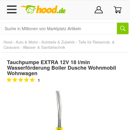
Hood
›
Auto & Motor
›
Autoteile & Zubehör
›
Teile für Reisemob. &
Caravans
›
Wasser- & Sanitärtechnik
Tauchpumpe EXTRA 12V 18 l/min
Wasserförderung Boiler Dusche Wohnmobil
Wohnwagen
1