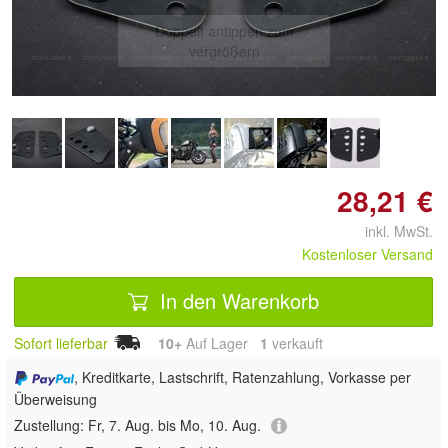
Doppelt antippen zum
vergrößern
28,21 €
inkl. MwSt.
Kostenloser Versand
In den Warenkorb
Sofort lieferbar
10+
Auf Lager
1
 verkauft
, Kreditkarte, Lastschrift, Ratenzahlung, Vorkasse per
Überweisung
Zustellung:
Fr, 7. Aug. bis Mo, 10. Aug.