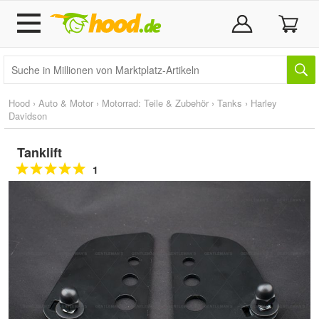
Hood
›
Auto & Motor
›
Motorrad: Teile & Zubehör
›
Tanks
›
Harley
Davidson
Tanklift
1