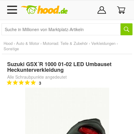
Hood
›
Auto & Motor
›
Motorrad: Teile & Zubehör
›
Verkleidungen
›
Sonstige
Suzuki GSX´R 1000 01-02 LED Umbauset
Heckunterverkleidung
Alle Schraubpunkte angedeutet
3