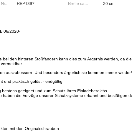
 Nr.:
RBP1397
Breite ca.:
:
20 cm