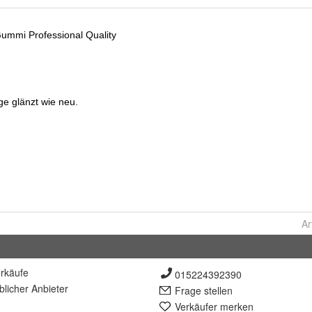
Ar
rkäufe
015224392390
lich
er Anbieter
Frage stellen
Verkäufer merken