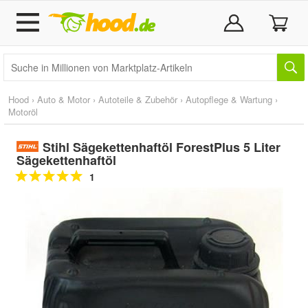
Hood
›
Auto & Motor
›
Autoteile & Zubehör
›
Autopflege & Wartung
›
Motoröl
Stihl Sägekettenhaftöl ForestPlus 5 Liter
Sägekettenhaftöl
1