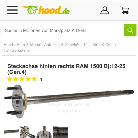
Hood
›
Auto & Motor
›
Autoteile & Zubehör
›
Teile für US-Cars
›
Fahrwerksteile
Steckachse hinten rechts RAM 1500 Bj:12-25
(Gen.4)
1
Doppelt antippen zum
vergrößern