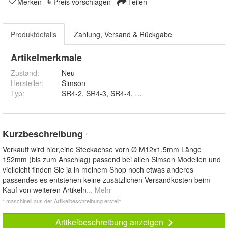
Merken
Preis vorschlagen
Teilen
Produktdetails
Zahlung, Versand & Rückgabe
Artikelmerkmale
Zustand:
Neu
Hersteller
:
Simson
Typ
:
SR4-2, SR4-3, SR4-4, S50,51,53 SR50,80
Kurzbeschreibung
*
Verkauft wird hier,eine Steckachse vorn Ø M12x1,5mm Länge
152mm (bis zum Anschlag) passend bei allen Simson Modellen und
vielleicht finden Sie ja in meinem Shop noch etwas anderes
passendes es entstehen keine zusätzlichen Versandkosten beim
Kauf von weiteren Artikeln
... Mehr
* maschinell aus der Artikelbeschreibung erstellt
Artikelbeschreibung anzeigen