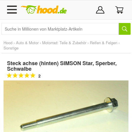
Hood
›
Auto & Motor
›
Motorrad: Teile & Zubehör
›
Reifen & Felgen
›
Sonstige
Steck achse (hinten) SIMSON Star, Sperber,
Schwalbe
2