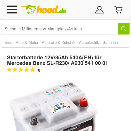
Hood
›
Auto & Motor
›
Autoteile & Zubehör
›
Autoelektrik
›
Batterien
Starterbatterie 12V/35Ah 540A(EN) für
Mercedes Benz SL-R230/ A230 541 00 01
8