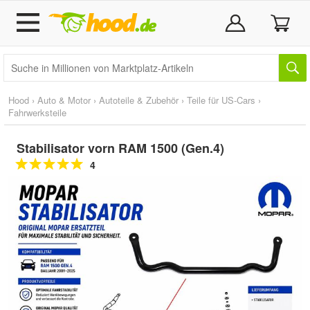
Hood
›
Auto & Motor
›
Autoteile & Zubehör
›
Teile für US-Cars
›
Fahrwerksteile
Stabilisator vorn RAM 1500 (Gen.4)
4