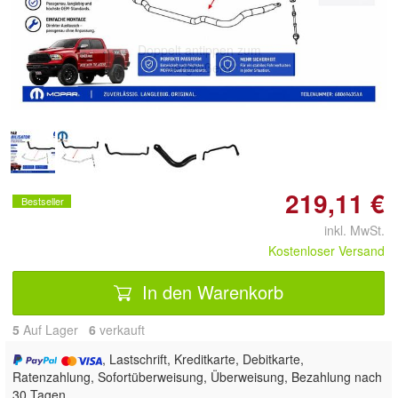
Doppelt antippen zum
vergrößern
219,11 €
Bestseller
inkl. MwSt.
Kostenloser Versand
In den Warenkorb
5
Auf Lager
6
 verkauft
, Lastschrift, Kreditkarte, Debitkarte,
Ratenzahlung, Sofortüberweisung, Überweisung, Bezahlung nach
30 Tagen