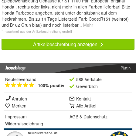
Spiegelverkleidung Gehäuse für ST 1100 Pan European original
Honda , rechts oder links, nicht mehr in allen Farben lieferbar! Bitte
Honda Farbcode angeben, steht unter der sitzbank auf dem
Heckrahmen. Bis zu 14 Tage Lieferzeit! Farb Code:R151 (weinrot)
und B162 Grün blau) sind noch lieferbar
... Mehr
* maschinell aus der Artikelbeschreibung erstellt
Artikelbeschreibung anzeigen
Platin
Neuteileversand
588 Verkäufe
100% positiv
Gewerblich
Anrufen
Kontakt
Merken
Alle Artikel
Impressum
AGB
&
Datenschutz
Widerrufsbelehrung