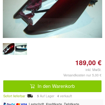
Doppelt antippen zum
vergrößern
189,00 €
inkl. MwSt.
Versandkosten nur 5,00 €
In den Warenkorb
Sofort lieferbar
5
Auf Lager
4
 verkauft
, Lastschrift, Kreditkarte, Debitkarte,