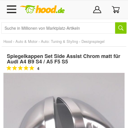
Hood
›
Auto & Motor
›
Auto: Tuning & Styling
›
Designspiegel
Spiegelkappen Set Side Assist Chrom matt für
Audi A4 B9 S4 / A5 F5 S5
4