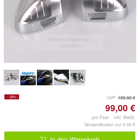
Doppelt antippen zum
vergrößern
- 29%
UVP:
139,00 €
99,00 €
pro Paar inkl. MwSt.
Versandkosten nur 6,50 €
In den Warenkorb