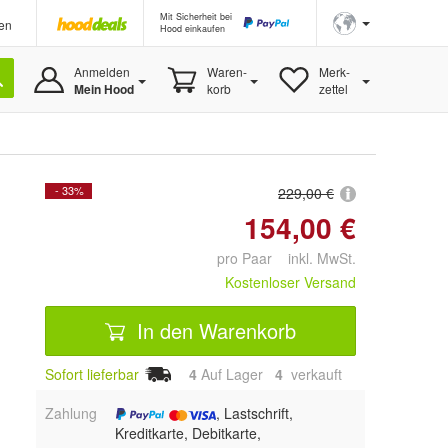
Mit Sicherheit bei
en
Hood einkaufen
Anmelden
Waren-
Merk-
Mein Hood
korb
zettel
- 33%
229,00 €
154,00 €
pro Paar inkl. MwSt.
Kostenloser Versand
In den Warenkorb
Sofort lieferbar
4
Auf Lager
4
 verkauft
Zahlung
, Lastschrift,
Kreditkarte, Debitkarte,