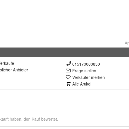
Ar
erkäufe
015170000850
lich
er Anbieter
Frage stellen
Verkäufer merken
Alle Artikel
kauft haben, den Kauf bewertet.