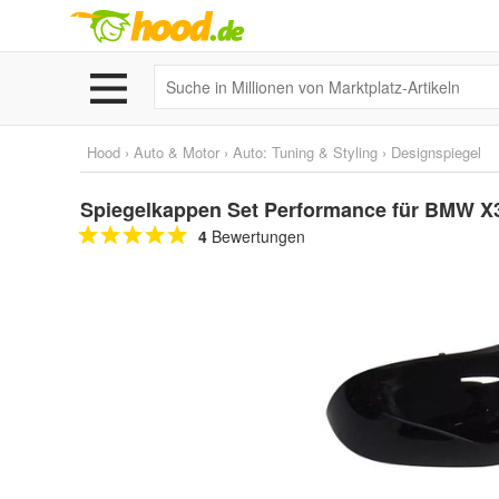
Hood
›
Auto & Motor
›
Auto: Tuning & Styling
›
Designspiegel
Spiegelkappen Set Performance für BMW X
4
Bewertungen