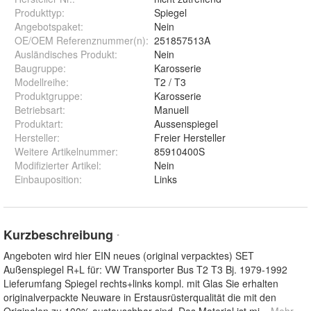
Produkttyp
:
Spiegel
Angebotspaket
:
Nein
OE/OEM Referenznummer(n)
:
251857513A
Ausländisches Produkt
:
Nein
Baugruppe
:
Karosserie
Modellreihe
:
T2 / T3
Produktgruppe
:
Karosserie
Betriebsart
:
Manuell
Produktart
:
Aussenspiegel
Hersteller
:
Freier Hersteller
Weitere Artikelnummer
:
85910400S
Modifizierter Artikel
:
Nein
Einbauposition
:
Links
Kurzbeschreibung
*
Angeboten wird hier EIN neues (original verpacktes) SET
Außenspiegel R+L für: VW Transporter Bus T2 T3 Bj. 1979-1992
Lieferumfang Spiegel rechts+links kompl. mit Glas Sie erhalten
originalverpackte Neuware in Erstausrüsterqualität die mit den