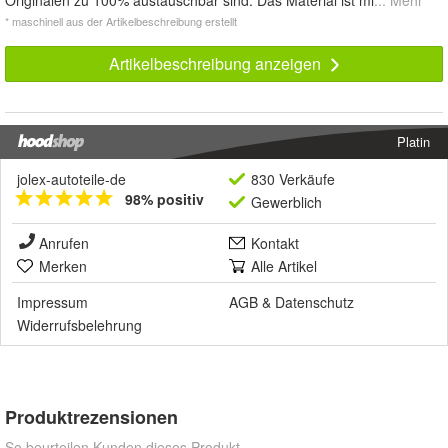
Originalen zu 100% austauschbar sind. Das Material ist mi
... Mehr
* maschinell aus der Artikelbeschreibung erstellt
Artikelbeschreibung anzeigen
Platin
jolex-autoteile-de
830 Verkäufe
98% positiv
Gewerblich
Anrufen
Kontakt
Merken
Alle Artikel
Impressum
AGB
&
Datenschutz
Widerrufsbelehrung
Produktrezensionen
So beurteilen Kunden dieses Produkt.