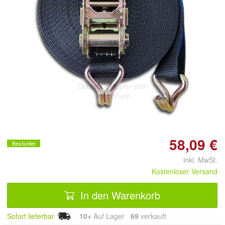
Doppelt antippen zum
vergrößern
58,09 €
Bestseller
inkl. MwSt.
Kostenloser Versand
In den Warenkorb
Sofort lieferbar
10+
Auf Lager
69
 verkauft