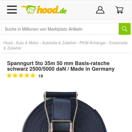
Hood
›
Auto & Motor
›
Autoteile & Zubehör
›
PKW-Anhänger
›
Ersatzteile
& Zubehör
Spanngurt 5to 35m 50 mm Basis-ratsche
schwarz 2500/5000 daN / Made in Germany
19