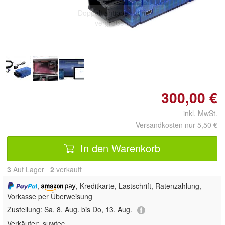
Doppelt antippen zum
vergrößern
300,00 €
inkl. MwSt.
Versandkosten nur 5,50 €
In den Warenkorb
3
Auf Lager
2
 verkauft
,
, Kreditkarte, Lastschrift, Ratenzahlung,
Vorkasse per Überweisung
Zustellung:
Sa, 8. Aug. bis Do, 13. Aug.
Verkäufer:
suwtec