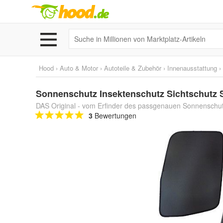
Hood
›
Auto & Motor
›
Autoteile & Zubehör
›
Innenausstattung
›
Sonnenschutz Insektenschutz Sichtschutz
DAS Original - vom Erfinder des passgenauen Sonnenschu
3
Bewertungen