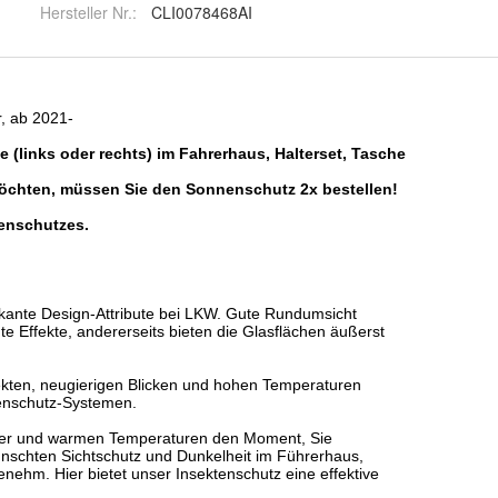
Hersteller Nr.:
CLI0078468AI