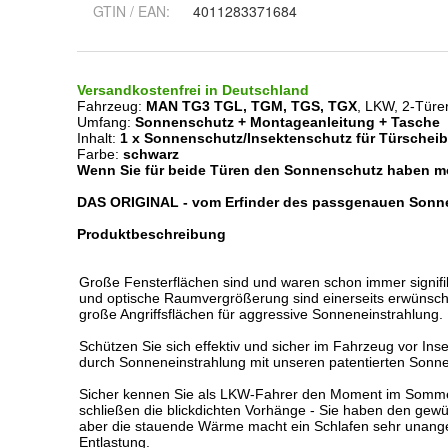
GTIN / EAN:
4011283371684