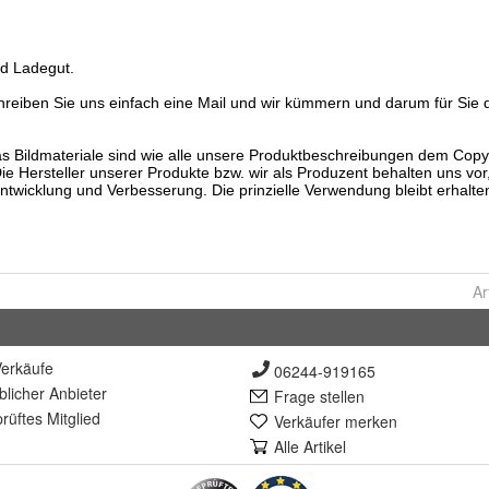
Ar
erkäufe
06244-919165
lich
er Anbieter
Frage stellen
rüft
es Mitglied
Verkäufer merken
Alle Artikel