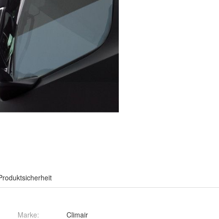
Produktsicherheit
Marke:
Climair