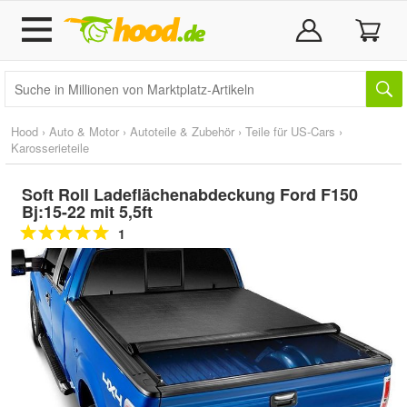
Hood
›
Auto & Motor
›
Autoteile & Zubehör
›
Teile für US-Cars
›
Karosserieteile
Soft Roll Ladeflächenabdeckung Ford F150
Bj:15-22 mit 5,5ft
1