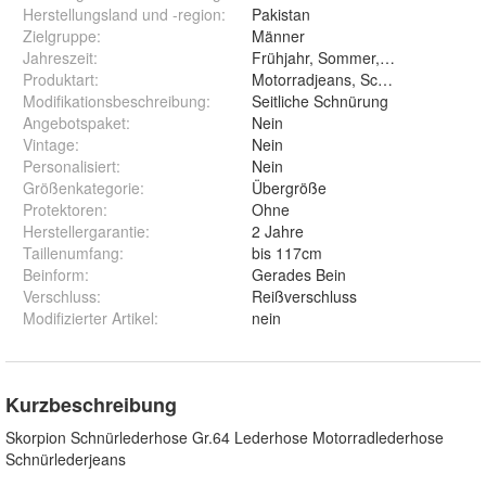
Herstellungsland und -region
:
Pakistan
Zielgruppe
:
Männer
Jahreszeit
:
Frühjahr, Sommer, Herbst
Produktart
:
Motorradjeans, Schnürlederhose
Modifikationsbeschreibung
:
Seitliche Schnürung
Angebotspaket
:
Nein
Vintage
:
Nein
Personalisiert
:
Nein
Größenkategorie
:
Übergröße
Protektoren
:
Ohne
Herstellergarantie
:
2 Jahre
Taillenumfang
:
bis 117cm
Beinform
:
Gerades Bein
Verschluss
:
Reißverschluss
Modifizierter Artikel
:
nein
Kurzbeschreibung
Skorpion Schnürlederhose Gr.64 Lederhose Motorradlederhose
Schnürlederjeans