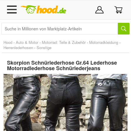
Hood
›
Auto & Motor
›
Motorrad: Teile & Zubehör
›
Motorradkleidung
›
Herrenlederhosen
›
Sonstige
Skorpion Schnürlederhose Gr.64 Lederhose
Motorradlederhose Schnürlederjeans