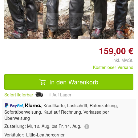
Doppelt antippen zum
vergrößern
159,00 €
inkl. MwSt.
Kostenloser Versand
In den Warenkorb
Sofort lieferbar
1
Auf Lager
,
, Kreditkarte, Lastschrift, Ratenzahlung,
Sofortüberweisung,
Kauf auf Rechnung, Vorkasse per
Überweisung
Zustellung:
Mi, 12. Aug. bis Fr, 14. Aug.
Verkäufer:
Little-Leathercorner