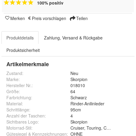
100% positiv
Merken
Preis vorschlagen
Teilen
Produktdetails
Zahlung, Versand & Rückgabe
Produktsicherheit
Artikelmerkmale
Zustand:
Neu
Marke:
Skorpion
Hersteller Nr.:
018010
Größe
:
64
Farbrichtung
:
Schwarz
Material
:
Rinder-Anilinleder
Schrittlänge
:
95cm
Anzahl der Taschen
:
4
Sichtbares Logo
:
Skorpion
Motorrad-Stil
:
Cruiser, Touring, Chopper
Gütesiegel & Kennzeichnungen
:
OHNE