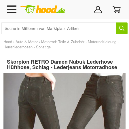
Hood
›
Auto & Motor
›
Motorrad: Teile & Zubehör
›
Motorradkleidung
›
Herrenlederhosen
›
Sonstige
Skorpion RETRO Damen Nubuk Lederhose
Hüfthose, Schlag - Lederjeans Motorradhose