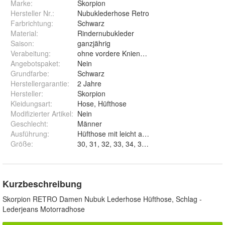
Marke:
Skorpion
Hersteller Nr.:
Nubuklederhose Retro
Farbrichtung
:
Schwarz
Material
:
Rindernubukleder
Saison
:
ganzjährig
Verabeitung
:
ohne vordere Knienaht
Angebotspaket
:
Nein
Grundfarbe
:
Schwarz
Herstellergarantie
:
2 Jahre
Hersteller
:
Skorpion
Kleidungsart
:
Hose, Hüfthose
Modifizierter Artikel
:
Nein
Geschlecht
:
Männer
Ausführung
:
Hüfthose mit leicht ausgestellten Bein
Größe
:
30, 31, 32, 33, 34, 35, 36, 37, 38, 39 und 40
Kurzbeschreibung
Skorpion RETRO Damen Nubuk Lederhose Hüfthose, Schlag -
Lederjeans Motorradhose