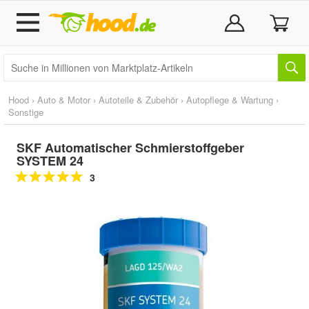
Hood
›
Auto & Motor
›
Autoteile & Zubehör
›
Autopflege & Wartung
›
Sonstige
SKF Automatischer Schmierstoffgeber
SYSTEM 24
3